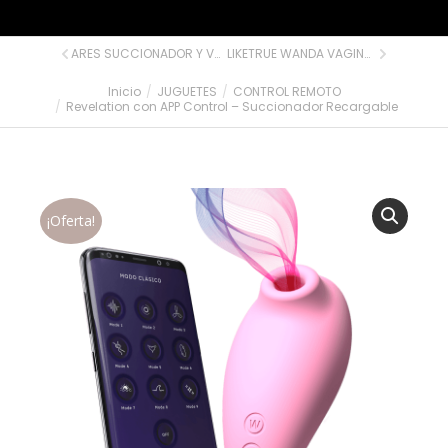
ARES SUCCIONADOR Y VIBRADOR RECARGABLE DOBLE 10 MODOS BE BASIC
LIKETRUE WANDA VAGINA Y ANO SUPER REALISTA 490 GR
Inicio
JUGUETES
CONTROL REMOTO
Estás aquí:
Revelation con APP Control – Succionador Recargable
¡Oferta!