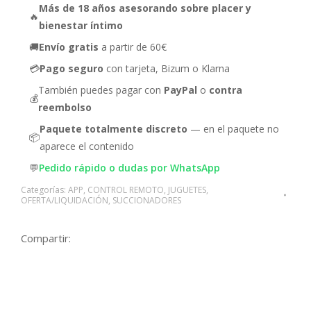
Más de 18 años asesorando sobre placer y
🔥
bienestar íntimo
🚚
Envío gratis
a partir de 60€
💳
Pago seguro
con tarjeta, Bizum o Klarna
También puedes pagar con
PayPal
o
contra
💰
reembolso
Paquete totalmente discreto
— en el paquete no
📦
aparece el contenido
💬
Pedido rápido o dudas por WhatsApp
Categorías:
APP
,
CONTROL REMOTO
,
JUGUETES
,
OFERTA/LIQUIDACIÓN
,
SUCCIONADORES
Compartir: