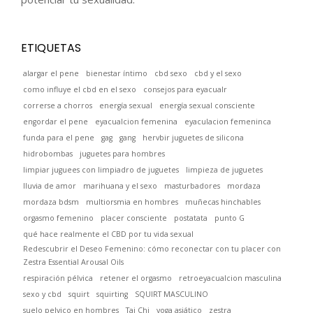
ETIQUETAS
alargar el pene
bienestar íntimo
cbd sexo
cbd y el sexo
como influye el cbd en el sexo
consejos para eyacualr
correrse a chorros
energía sexual
energía sexual consciente
engordar el pene
eyacualcion femenina
eyaculacion femeninca
funda para el pene
gag
gang
hervbir juguetes de silicona
hidrobombas
juguetes para hombres
limpiar juguees con limpiadro de juguetes
limpieza de juguetes
lluvia de amor
marihuana y el sexo
masturbadores
mordaza
mordaza bdsm
multiorsmia en hombres
muñecas hinchables
orgasmo femenino
placer consciente
postatata
punto G
qué hace realmente el CBD por tu vida sexual
Redescubrir el Deseo Femenino: cómo reconectar con tu placer con
Zestra Essential Arousal Oils
respiración pélvica
retener el orgasmo
retroeyacualcion masculina
sexo y cbd
squirt
squirting
SQUIRT MASCULINO
suelo pelvico en hombres
Tai Chi
yoga asiático
zestra