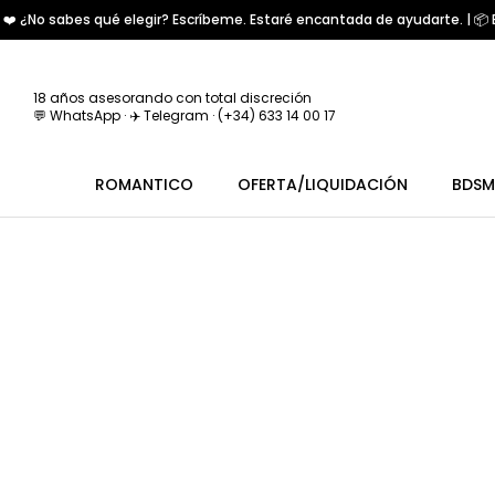
❤️ ¿No sabes qué elegir? Escríbeme. Estaré encantada de ayudarte. | 📦 E
18 años asesorando con total discreción
💬 WhatsApp · ✈️ Telegram · (+34) 633 14 00 17
ROMANTICO
OFERTA/LIQUIDACIÓN
BDSM