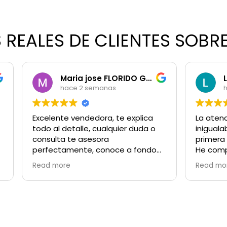
S REALES DE CLIENTES SOB
Maria jose FLORIDO GOMEZ
Leticia Rodrígue
ace 2 semanas
hace 2 semanas
e vendedora, te explica
La atención espectacular,
detalle, cualquier duda o
inigualable,los productos
 te asesora
primera calidad.
amente, conoce a fondo
He comprado algunos pr
s productos, amplia
genial todo , compré una
re
Read more
cia en el mercado, envío
masaje y me flipa tanto 
 bueno precios! La
como la textura y el olor 
do 100%!!
en la piel . Muchas Gracia
PECADOS (me he vuelto
"PECADORA")
Seguiré comprando sin n