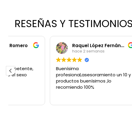
RESEÑAS Y TESTIMONIO
Raquel López Fernández
hace 2 semanas
h
Buenísima
Excelent
profesional,asesoramiento un 10 y
todo al 
productos buenísimos ,lo
consulta
recomiendo 100%
perfect
todos lo
Read mo
experien
rápido y
recomien