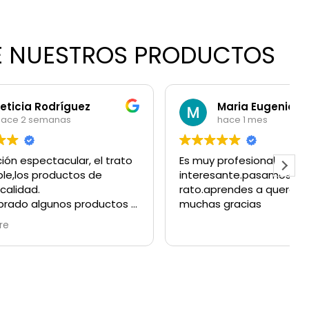
RE NUESTROS PRODUCTOS
z
Maria Eugenia Jimenez Betancur
hace 1 mes
 el trato
Es muy profesional,y fue muy
 de
interesante.pasamos un buen
rato.aprendes a quererte.asi qué
oductos y
muchas gracias
 vela de
el aroma
que deja
s LOLA
inguna