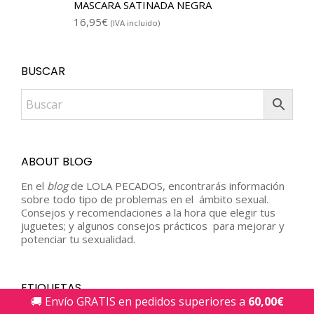
MASCARA SATINADA NEGRA
16,95
€
(IVA incluido)
BUSCAR
ABOUT BLOG
En el
blog
de LOLA PECADOS, encontrarás información
sobre todo tipo de problemas en el ámbito sexual.
Consejos y recomendaciones a la hora que elegir tus
juguetes; y algunos consejos prácticos para mejorar y
potenciar tu sexualidad.
ETIQUETAS
🚚 Envío GRATIS en pedidos superiores a
60,00
€
alargar el pene
bienestar íntimo
cbd sexo
cbd y el sexo