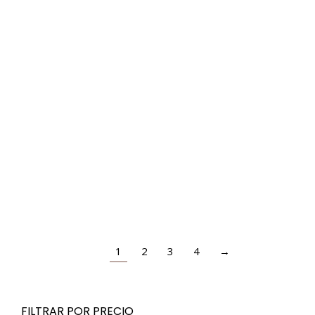
CALENDARIO DE ADVIENTO 2025 – 24 REGALOS
139,95
€
110,00
€
(IVA incluido)
1
2
3
4
→
FILTRAR POR PRECIO