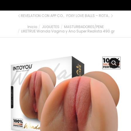
REVELATION CON APP CONTROL – SUCCIONADOR RECARGABLE
FOXY LOVE BALLS – ROTACIÓN CON BOLAS Y VIBRACIÓN RECARGABLE CONTROL REMOTO 15 METROS
Inicio
JUGUETES
MASTURBADORES/PENE
Estás aquí:
LIKETRUE Wanda Vagina y Ano Super Realista 490 gr