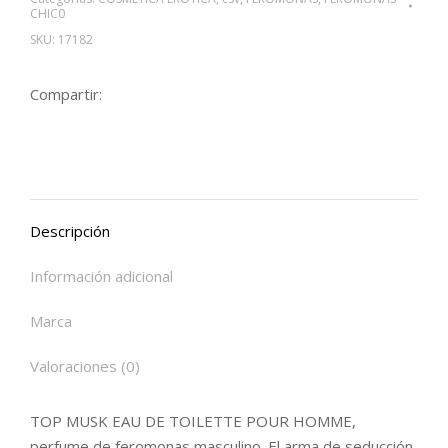
CHIC0
SKU:
17182
Compartir:
Descripción
Información adicional
Marca
Valoraciones (0)
TOP MUSK EAU DE TOILETTE POUR HOMME,
perfume de feromonas masculino. El arma de seducción