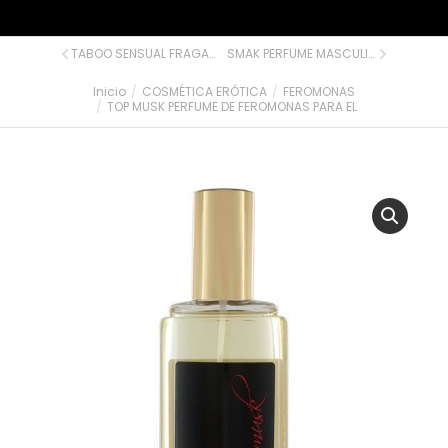
TABOO SENSUAL FRAGANCIA FEROMONAS PARA EL
SMAK PERFUME MASCULINO PARA HOMBRE
Inicio
COSMÉTICA ERÓTICA
FEROMONAS
Estás aquí:
TOP MUSK PERFUME DE FEROMONAS PARA EL