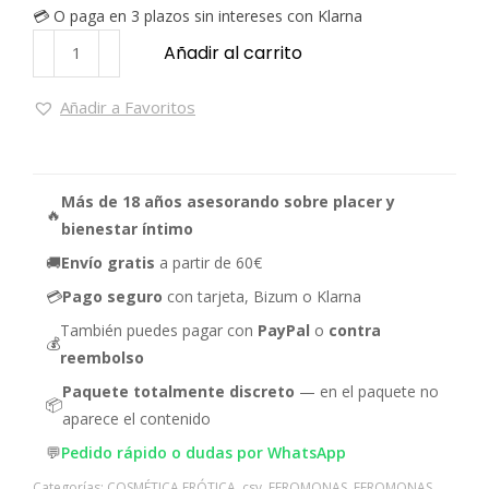
💳 O paga en 3 plazos sin intereses con Klarna
Añadir al carrito
Añadir a Favoritos
Más de 18 años asesorando sobre placer y
🔥
bienestar íntimo
🚚
Envío gratis
a partir de 60€
💳
Pago seguro
con tarjeta, Bizum o Klarna
También puedes pagar con
PayPal
o
contra
💰
reembolso
Paquete totalmente discreto
— en el paquete no
📦
aparece el contenido
💬
Pedido rápido o dudas por WhatsApp
Categorías:
COSMÉTICA ERÓTICA
,
csv
,
FEROMONAS
,
FEROMONAS