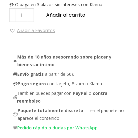
💳 O paga en 3 plazos sin intereses con Klarna
Añadir al carrito
Añadir a Favoritos
Más de 18 años asesorando sobre placer y
🔥
bienestar íntimo
🚚
Envío gratis
a partir de 60€
💳
Pago seguro
con tarjeta, Bizum o Klarna
También puedes pagar con
PayPal
o
contra
💰
reembolso
Paquete totalmente discreto
— en el paquete no
📦
aparece el contenido
💬
Pedido rápido o dudas por WhatsApp