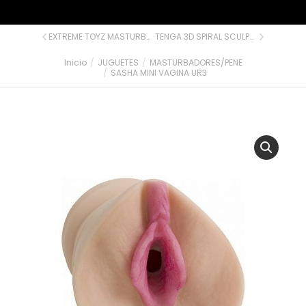
EXTREME TOYZ MASTURBADOR VAGINA TRANSPARENTE
TENGA 3D SPIRAL SCULPTED ECSTASY
Inicio
JUGUETES
MASTURBADORES/PENE
Estás aquí:
SASHA MINI VAGINA UR3