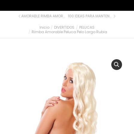
AMORABLE RIMBA AMORABLE PELUCA PELO LARGO MORENA
100 IDEAS PARA MANTENER INTERESANTES TUS CITAS / EN
Inicio
DIVERTIDOS
PELUCAS
Estás aquí:
Rimba Amorable Peluca Pelo Largo Rubia