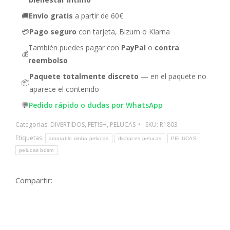
🚚
Envío gratis
a partir de 60€
💳
Pago seguro
con tarjeta, Bizum o Klarna
También puedes pagar con
PayPal
o
contra
💰
reembolso
Paquete totalmente discreto
— en el paquete no
📦
aparece el contenido
💬
Pedido rápido o dudas por WhatsApp
Categorías:
DIVERTIDOS
,
FETISH
,
PELUCAS
SKU:
R1803
Etiquetas:
amorable rimba pelucas
disfraces pelucas
PELUCAS
pelucas bdsm
Compartir: