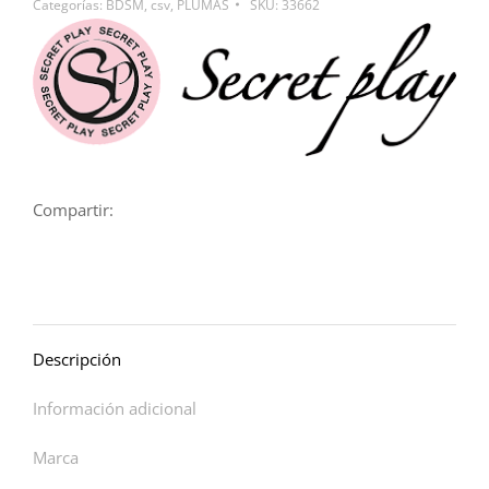
Categorías:
BDSM
,
csv
,
PLUMAS
SKU:
33662
Compartir:
Descripción
Información adicional
Marca