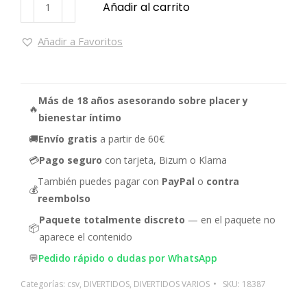
Añadir al carrito
Añadir a Favoritos
Más de 18 años asesorando sobre placer y
🔥
bienestar íntimo
🚚
Envío gratis
a partir de 60€
💳
Pago seguro
con tarjeta, Bizum o Klarna
También puedes pagar con
PayPal
o
contra
💰
reembolso
Paquete totalmente discreto
— en el paquete no
📦
aparece el contenido
💬
Pedido rápido o dudas por WhatsApp
Categorías:
csv
,
DIVERTIDOS
,
DIVERTIDOS VARIOS
SKU:
18387