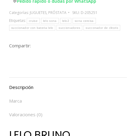
💬
Pedido rápido o dudas por WhatsApp
Categorías:
JUGUETES
,
PRÓSTATA
SKU:
D-205251
Etiquetas:
cruise
lelo sona
lelo2
sona cereisa
succionador con bateria lelo
succionadores
succonador de clitoris
Compartir:
Descripción
Marca
Valoraciones (0)
LELO BRUNO