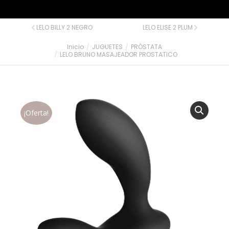
LELO BILLY 2 NEGRO
LELO ELISE 2 PLUM
Inicio
JUGUETES
PRÓSTATA
Estás aquí:
LELO BRUNO MASAJEADOR PROSTATICO
¡Oferta!