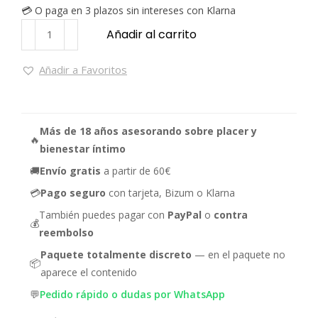
💳 O paga en 3 plazos sin intereses con Klarna
Añadir al carrito
Añadir a Favoritos
Más de 18 años asesorando sobre placer y
🔥
bienestar íntimo
🚚
Envío gratis
a partir de 60€
💳
Pago seguro
con tarjeta, Bizum o Klarna
También puedes pagar con
PayPal
o
contra
💰
reembolso
Paquete totalmente discreto
— en el paquete no
📦
aparece el contenido
💬
Pedido rápido o dudas por WhatsApp