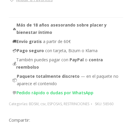
Más de 18 años asesorando sobre placer y
🔥
bienestar íntimo
🚚
Envío gratis
a partir de 60€
💳
Pago seguro
con tarjeta, Bizum o Klarna
También puedes pagar con
PayPal
o
contra
💰
reembolso
Paquete totalmente discreto
— en el paquete no
📦
aparece el contenido
💬
Pedido rápido o dudas por WhatsApp
Categorías:
BDSM
,
csv
,
ESPOSAS
,
RESTRINCIONES
SKU:
58560
Compartir: