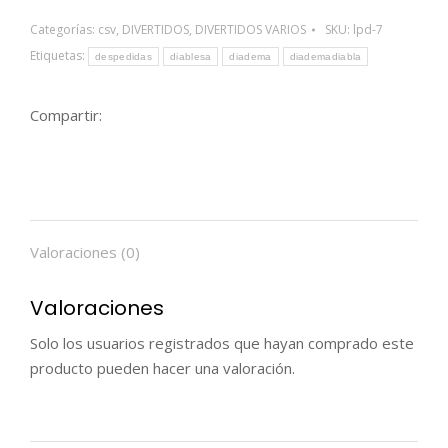
Categorías:
csv
,
DIVERTIDOS
,
DIVERTIDOS VARIOS
SKU:
lpd-7
Etiquetas:
despedidas
diablesa
diadema
diademadiabla
Compartir:
Valoraciones (0)
Valoraciones
Solo los usuarios registrados que hayan comprado este
producto pueden hacer una valoración.