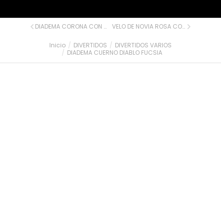
DIADEMA CORONA CON VELO
VELO DE NOVIA ROSA CON PITO
Inicio
DIVERTIDOS
DIVERTIDOS VARIOS
Estás aquí:
DIADEMA CUERNO DIABLO FUCSIA