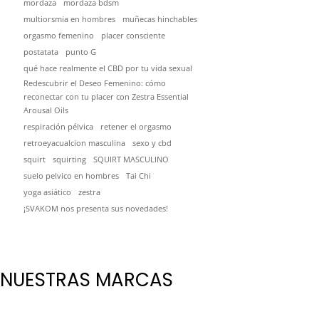
mordaza
mordaza bdsm
multiorsmia en hombres
muñecas hinchables
orgasmo femenino
placer consciente
postatata
punto G
qué hace realmente el CBD por tu vida sexual
Redescubrir el Deseo Femenino: cómo
reconectar con tu placer con Zestra Essential
Arousal Oils
respiración pélvica
retener el orgasmo
retroeyacualcion masculina
sexo y cbd
squirt
squirting
SQUIRT MASCULINO
suelo pelvico en hombres
Tai Chi
yoga asiático
zestra
¡SVAKOM nos presenta sus novedades!
NUESTRAS MARCAS