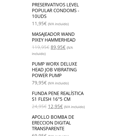
PRESERVATIVOS LEVEL
POPULAR CONDOMS -
10UDS
11,95
€
(IVA incluido)
MASAJEADOR WAND
PIXEY HAMMERHEAD
119,95
€
89,95
€
(IVA
incluido)
PUMP WORX DELUXE
HEAD JOB VIBRATING
POWER PUMP
79,95
€
(IVA incluido)
FUNDA PENE REALÍSTICA
S1 FLESH 16"5 CM
24,95
€
12,95
€
(IVA incluido)
APOLLO BOMBA DE
ERECCION DIGITAL
TRANSPARENTE
69,95
€