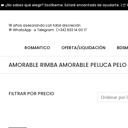
❤️ ¿No sabes qué elegir? Escríbeme. Estaré encantada de ayudarte. | 📦 E
18 años asesorando con total discreción
💬 WhatsApp · ✈️ Telegram · (+34) 633 14 00 17
ROMANTICO
OFERTA/LIQUIDACIÓN
BDSM
AMORABLE RIMBA AMORABLE PELUCA PELO
FILTRAR POR PRECIO